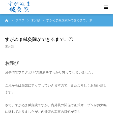
ーム
ブログ
未分類
すがぬま鍼灸院ができるまで。①
初めての方へ
診療案内
すがぬま鍼灸院ができるまで。①
未分類
トリガーポイント鍼治療
お詫び
よくあるご質問
諸事情でブログとHPの更新をすっかり怠ってしまいました。
ご予約・お問い合わせ
これからは頻繁にアップしていきますので、またよろしくお願い致し
ます。
アクセス
さて、すがぬま鍼灸院ですが、内外装の関係で正式オープンがお大幅
症例報告
に遅れておりましたが、内外装の工事の目処が立ち