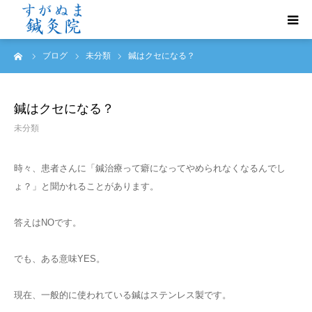
ーム
ブログ
未分類
鍼はクセになる？
初めての方へ
診療案内
鍼はクセになる？
未分類
トリガーポイント鍼治療
時々、患者さんに「鍼治療って癖になってやめられなくなるんでし
よくあるご質問
ょ？」と聞かれることがあります。
ご予約・お問い合わせ
答えはNOです。
アクセス
でも、ある意味YES。
現在、一般的に使われている鍼はステンレス製です。
症例報告