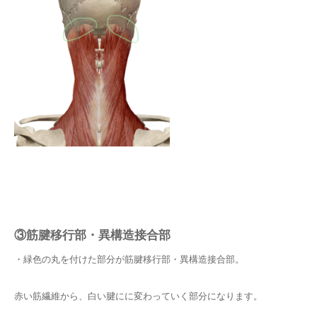
③筋腱移行部・異構造接合部
・緑色の丸を付けた部分が筋腱移行部・異構造接合部。
赤い筋繊維から、白い腱にに変わっていく部分になります。