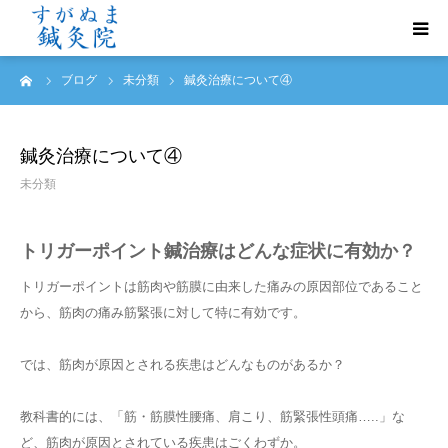
ーム
ブログ
未分類
鍼灸治療について④
初めての方へ
診療案内
鍼灸治療について④
未分類
トリガーポイント鍼治療
トリガーポイント鍼治療はどんな症状に有効か？
よくあるご質問
トリガーポイントは筋肉や筋膜に由来した痛みの原因部位であること
から、筋肉の痛み筋緊張に対して特に有効です。
ご予約・お問い合わせ
では、筋肉が原因とされる疾患はどんなものがあるか？
アクセス
教科書的には、「筋・筋膜性腰痛、肩こり、筋緊張性頭痛…..」な
症例報告
ど、筋肉が原因とされている疾患はごくわずか。