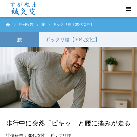
ーム
症例報告
腰
ギックリ腰【30代女性】
初めての方へ
腰
ギックリ腰【30代女性】
診療案内
トリガーポイント鍼治療
よくあるご質問
ご予約・お問い合わせ
アクセス
歩行中に突然「ピキッ」と腰に痛みが走る
症例報告
症例報告：30代女性 ギックリ腰