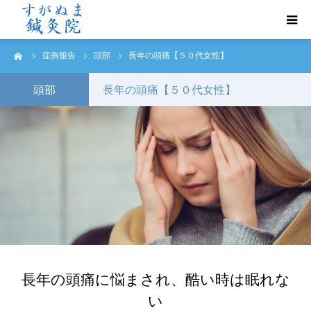
ーム
症例報告
頭部
長年の頭痛【５０代女性】
初めての方へ
頭部
長年の頭痛【５０代女性】
診療案内
トリガーポイント鍼治療
よくあるご質問
ご予約・お問い合わせ
アクセス
長年の頭痛に悩まされ、酷い時は眠れな
症例報告
い