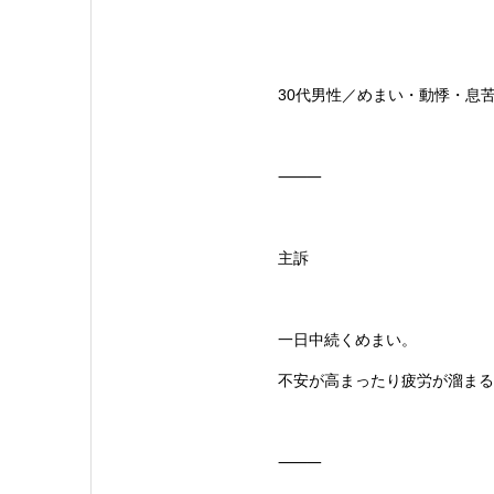
30代男性／めまい・動悸・息
⸻
主訴
一日中続くめまい。
不安が高まったり疲労が溜まる
⸻