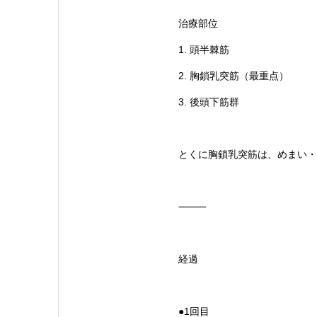
治療部位
1. 頭半棘筋
2. 胸鎖乳突筋（最重点）
3. 後頭下筋群
とくに胸鎖乳突筋は、めまい・
⸻
経過
●1回目