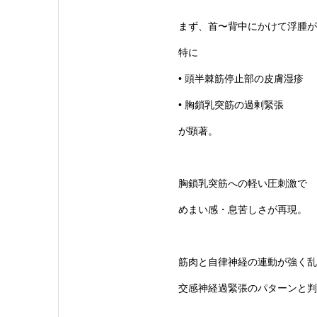
まず、首〜背中にかけて浮腫が
特に
• 頭半棘筋停止部の皮膚湿疹
• 胸鎖乳突筋の過剰緊張
が顕著。
胸鎖乳突筋への軽い圧刺激で
めまい感・息苦しさが再現。
筋肉と自律神経の連動が強く乱
交感神経過緊張のパターンと判