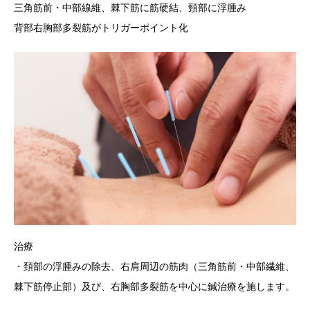
三角筋前・中部線維、棘下筋に筋硬結、頸部に浮腫み
背部右胸部多裂筋がトリガーポイント化
治療
・頚部の浮腫みの除去、右肩周辺の筋肉（三角筋前・中部繊維、
棘下筋停止部）及び、右胸部多裂筋を中心に鍼治療を施します。