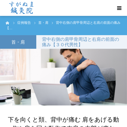
ーム
症例報告
首・肩
背中右側の肩甲骨周辺と右肩の前面の痛み
初めての方へ
【…
背中右側の肩甲骨周辺と右肩の前面の
診療案内
首・肩
痛み【３０代男性】
トリガーポイント鍼治療
よくあるご質問
ご予約・お問い合わせ
アクセス
下を向くと頚、背中が痛む 肩をあげる動
症例報告